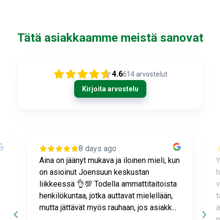
Gluteeniton ruokavalio
Urheilijan ruokavalio
Tätä asiakkaamme meistä sanovat
Viljat
4.6
614
arvostelut
Lahjakortit
Kirjoita arvostelu
8 days ago
Aina on jäänyt mukava ja iloinen mieli, kun
Y
on asioinut Joensuun keskustan
h
liikkeessä 👌💯 Todella ammattitaitoista
v
henkilökuntaa, jotka auttavat mielellään,
t
mutta jättävät myös rauhaan, jos asiakk...
a
m