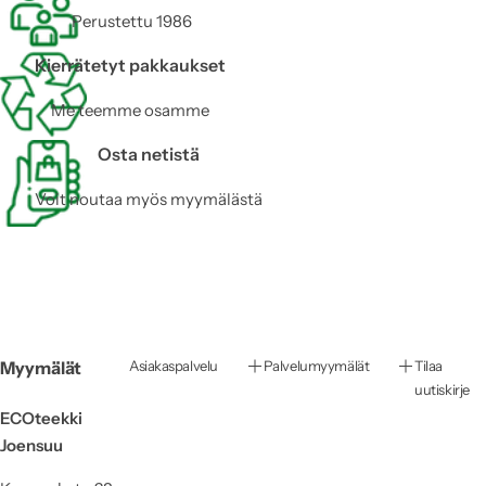
t
i
a
n
Perustettu 1986
t
a
Kierrätetyt pakkaukset
Me teemme osamme
Osta netistä
Voit noutaa myös myymälästä
Myymälät
Asiakaspalvelu
Palvelumyymälät
Tilaa
uutiskirje
ECOteekki
Joensuu