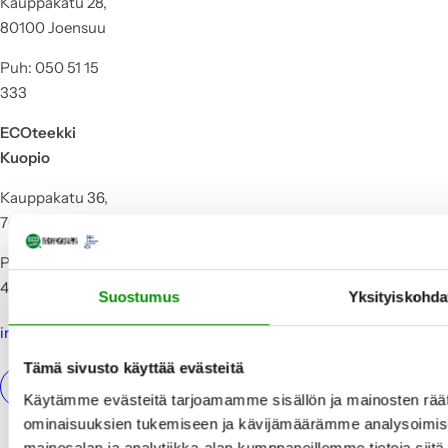
Kauppakatu 28,
80100 Joensuu
Puh: 050 51 15
333
ECOteekki
Kuopio
Kauppakatu 36,
70110 Kuopio
Puh: 050 55 86
454
Suostumus
Yksityiskohda
info@ecoteekki.fi
Tämä sivusto käyttää evästeitä
Käytämme evästeitä tarjoamamme sisällön ja mainosten räät
ominaisuuksien tukemiseen ja kävijämäärämme analysoimise
mainosalan ja analytiikka-alan kumppaneillemme tietoja si