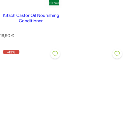
ostoskoriin
varastosta
Kitsch Castor Oil Nourishing
Conditioner
N
19,90 €
o
r
m
-13%
a
a
l
i
h
i
n
t
a