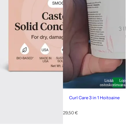
Lisää
Loppu
ostoskoriin
varast
Curl Care 3 in 1 Hoitoaine
N
29,50 €
o
r
m