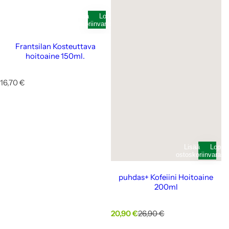
Lisää
Loppunut
ostoskoriin
varastosta
Frantsilan Kosteuttava
hoitoaine 150ml.
N
16,70 €
o
r
m
a
a
l
Lisää
Loppu
i
ostoskoriin
varast
h
i
puhdas+ Kofeiini Hoitoaine
n
200ml
t
a
M
N
20,90 €
26,90 €
y
o