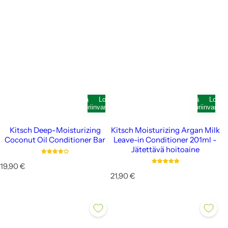
Lisää
Loppunut
Lisää
Loppu
ostoskoriin
varastosta
ostoskoriin
varast
Kitsch Deep-Moisturizing
Kitsch Moisturizing Argan Milk
Coconut Oil Conditioner Bar
Leave-in Conditioner 201ml -
Jätettävä hoitoaine
N
19,90 €
o
N
21,90 €
r
o
m
r
a
m
a
a
l
a