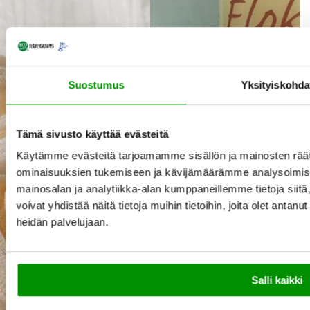
Suostumus
Yksityiskohda
Tämä sivusto käyttää evästeitä
Käytämme evästeitä tarjoamamme sisällön ja mainosten räät
ominaisuuksien tukemiseen ja kävijämäärämme analysoimise
mainosalan ja analytiikka-alan kumppaneillemme tietoja si
voivat yhdistää näitä tietoja muihin tietoihin, joita olet antanut 
heidän palvelujaan.
Lisää
Loppu
Salli kaikki
ostoskoriin
varast