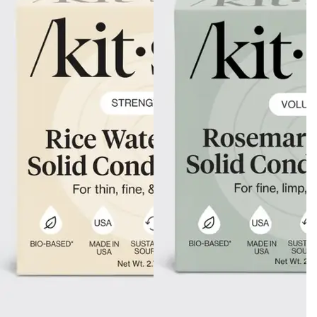
Gluteeniton ruokavalio
Urheilijan ruokavalio
Viljat
Lahjakortit