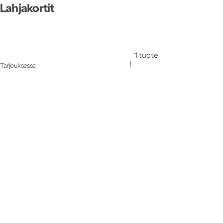
Lahjakortit
1 tuote
Tarjouksessa