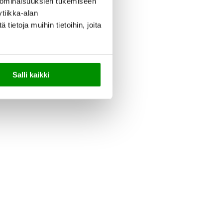
 ominaisuuksien tukemiseen
tiikka-alan
ietoja muihin tietoihin, joita
Salli kaikki