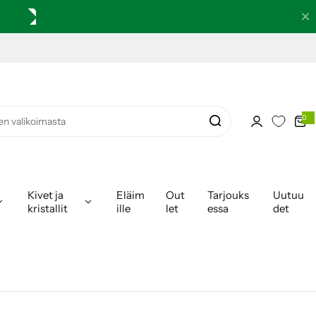
0
0
k
o
h
t
e
i
t
a
Kivet ja
Eläim
Out
Tarjouks
Uutuu
kristallit
ille
let
essa
det