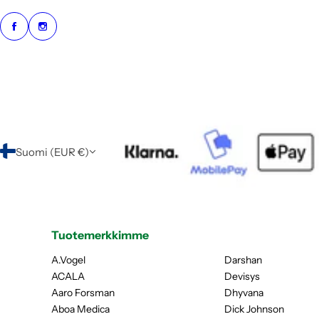
Suomi (EUR €)
Tuotemerkkimme
A.Vogel
Darshan
ACALA
Devisys
Aaro Forsman
Dhyvana
Aboa Medica
Dick Johnson