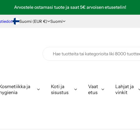
Ilmainen toimitus yli 99€ tilauksiin (varastokohtainen)
Arvostele ostamasi tuote ja saat 5€ arvoisen etusetelin!
Edullinen
6,90
Matkahuollon toimituskulu!
stiedot
Suomi (EUR €)
Suomi
Kosmetiikka ja
Koti ja
Vaat
Lahjat ja
hygienia
sisustus
etus
vinkit