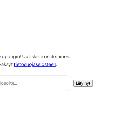
kupongin! Uutiskirje on ilmainen.
väksyt
tietosuojaselosteen
.
osoite...
Liity nyt