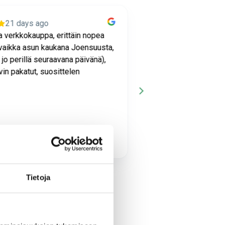
21 days ago
21 days 
a verkkokauppa, erittäin nopea
Luotettava verkkokau
(vaikka asun kaukana Joensuusta,
toimitus (vaikka asu
 jo perillä seuraavana päivänä),
Joensuusta), hyvin p
vin pakatut, suosittelen
ta Uscinowicz
Beata
B
Tietoja