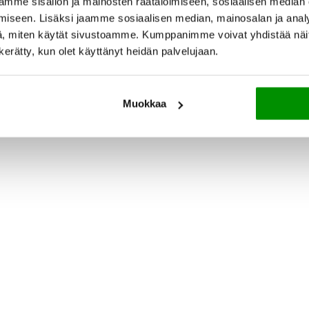
mme sisällön ja mainosten räätälöimiseen, sosiaalisen median
Review widget
by
trustmary
iseen. Lisäksi jaamme sosiaalisen median, mainosalan ja analy
, miten käytät sivustoamme. Kumppanimme voivat yhdistää näitä t
n kerätty, kun olet käyttänyt heidän palvelujaan.
Muokkaa