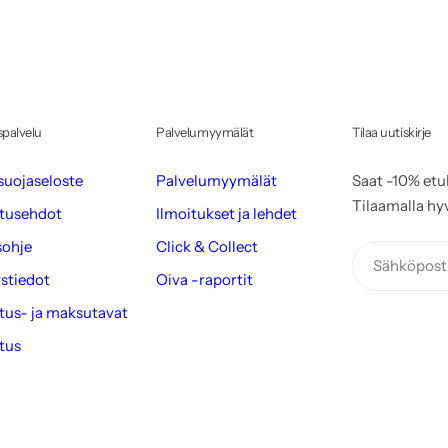
spalvelu
Palvelumyymälät
Tilaa uutiskirje
suojaseloste
Palvelumyymälät
Saat -10% etu
Tilaamalla hy
tusehdot
Ilmoitukset ja lehdet
sohje
Click & Collect
Sähköposti
stiedot
Oiva -raportit
tus- ja maksutavat
tus