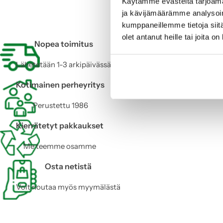
2
Käytämme evästeitä tarjoama
ja kävijämäärämme analysoim
o
kumppaneillemme tietoja siitä
f
olet antanut heille tai joita o
6
Nopea toimitus
0
Lähetetään 1-3 arkipäivässä
Kotimainen perheyritys
Perustettu 1986
Kierrätetyt pakkaukset
Me teemme osamme
Osta netistä
Voit noutaa myös myymälästä