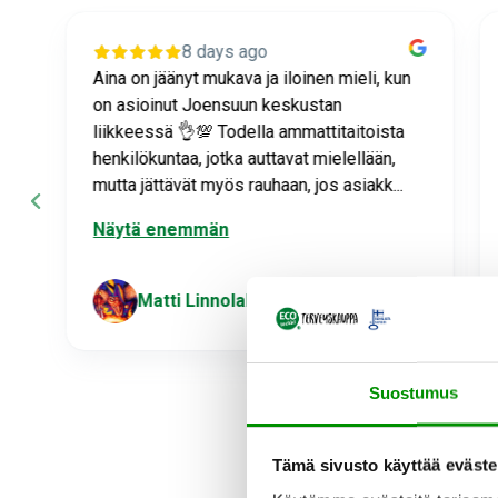
8 days ago
Aina on jäänyt mukava ja iloinen mieli, kun
on asioinut Joensuun keskustan
liikkeessä 👌💯 Todella ammattitaitoista
henkilökuntaa, jotka auttavat mielellään,
mutta jättävät myös rauhaan, jos asiakk...
Näytä enemmän
Matti Linnolahti
P
Suostumus
a
g
Tämä sivusto käyttää eväste
e