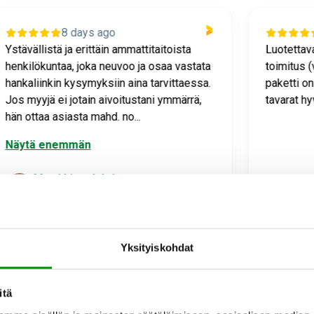
8 days ago
Ystävällistä ja erittäin ammattitaitoista
Luotettav
henkilökuntaa, joka neuvoo ja osaa vastata
toimitus 
hankaliinkin kysymyksiin aina tarvittaessa.
paketti on
Jos myyjä ei jotain aivoitustani ymmärrä,
tavarat hy
hän ottaa asiasta mahd. no...
Näytä enemmän
Matti Linnolahti
Bea
Joensuu
Yksityiskohdat
2 / 60
itä