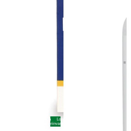
Lisää
Loppunut
ostoskoriin
varastosta