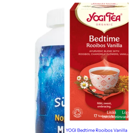
Lisää
Loppu
ostoskoriin
varast
YOGI Bedtime Rooibos Vanilla