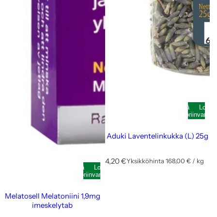
Lisää
Loppu
ostoskoriin
varast
Aduki Laventelinkukka (L) 25g
N
4,20 €
Yksikköhinta
168,00 €
/
kg
Lisää
Loppunut
p
o
ostoskoriin
varastosta
e
r
r
m
Melatosell Melatoniini 1,9mg
a
imeskelytab
a
l