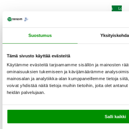
t
a
Lisää
Loppu
ostoskoriin
varast
Valerian Root 100kps
Suostumus
Yksityiskohda
N
19,90 €
o
r
Tämä sivusto käyttää evästeitä
m
a
Käytämme evästeitä tarjoamamme sisällön ja mainosten räät
a
ominaisuuksien tukemiseen ja kävijämäärämme analysoimise
l
i
mainosalan ja analytiikka-alan kumppaneillemme tietoja si
h
voivat yhdistää näitä tietoja muihin tietoihin, joita olet antanut 
i
heidän palvelujaan.
n
t
a
Salli kaikki