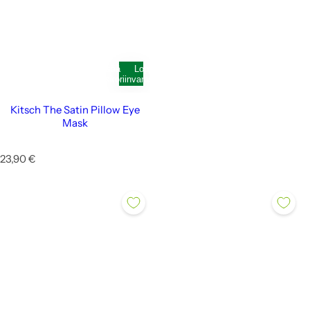
Lisää
Loppunut
ostoskoriin
varastosta
Kitsch The Satin Pillow Eye
Mask
N
23,90 €
o
r
m
a
a
l
i
h
i
n
t