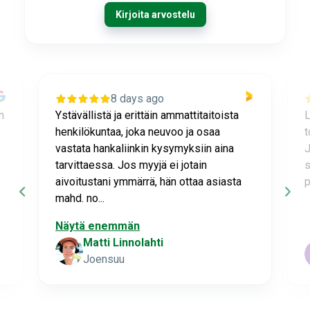
Kirjoita arvostelu
8 days ago
n
Ystävällistä ja erittäin ammattitaitoista
L
henkilökuntaa, joka neuvoo ja osaa
t
vastata hankaliinkin kysymyksiin aina
J
tarvittaessa. Jos myyjä ei jotain
s
aivoitustani ymmärrä, hän ottaa asiasta
p
mahd. no...
Näytä enemmän
Matti Linnolahti
Joensuu
P