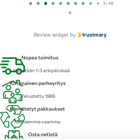
3 / 60
a
g
e
3
Review widget
by
trustmary
o
f
6
Nopea toimitus
0
Lähetetään 1-3 arkipäivässä
Kotimainen perheyritys
Perustettu 1986
Kierrätetyt pakkaukset
Me teemme osamme
Osta netistä