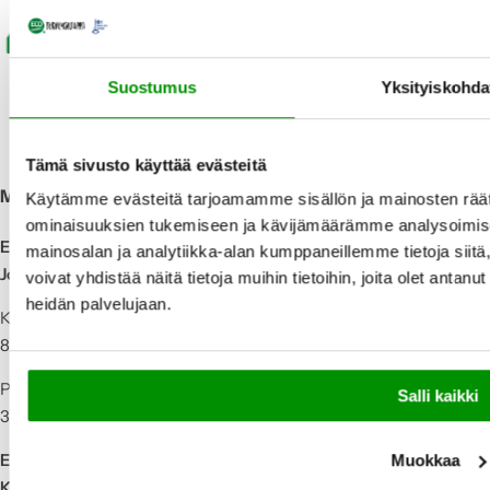
Voit noutaa myös myymälästä
Suostumus
Yksityiskohda
Tämä sivusto käyttää evästeitä
Myymälät
Asiakaspalvelu
Palvelumyymälät
Tilaa
Käytämme evästeitä tarjoamamme sisällön ja mainosten räät
uutiskirje
ominaisuuksien tukemiseen ja kävijämäärämme analysoimise
ECOteekki
mainosalan ja analytiikka-alan kumppaneillemme tietoja si
Joensuu
voivat yhdistää näitä tietoja muihin tietoihin, joita olet antanut 
heidän palvelujaan.
Kauppakatu 28,
80100 Joensuu
Puh: 050 51 15
Salli kaikki
333
ECOteekki
Muokkaa
Kuopio