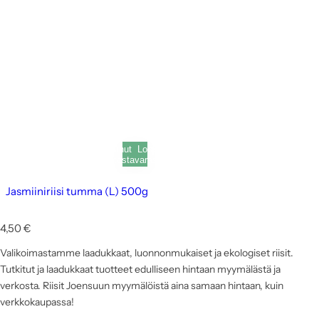
Loppunut
Loppunut
varastosta
varastosta
Jasmiiniriisi tumma (L) 500g
N
4,50 €
o
Valikoimastamme laadukkaat, luonnonmukaiset ja ekologiset riisit.
r
m
Tutkitut ja laadukkaat tuotteet edulliseen hintaan myymälästä ja
a
verkosta. Riisit Joensuun myymälöistä aina samaan hintaan, kuin
a
verkkokaupassa!
l