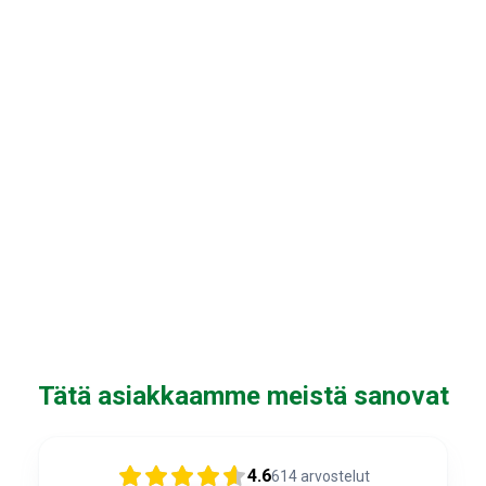
i
h
i
n
t
a
Tätä asiakkaamme meistä sanovat
4.6
614
arvostelut