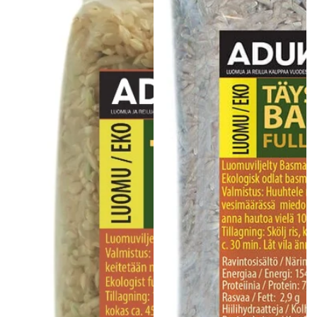
Gluteeniton ruokavalio
Urheilijan ruokavalio
Viljat
Lahjakortit