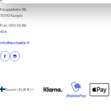
Kauppakatu 36,
70110 Kuopio
Puh: 050 55 86
454
info@ecoteekki.fi
Suomi (EUR €)