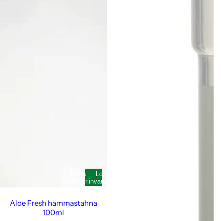
Lisää
Loppunut
ostoskoriin
varastosta
Aloe Fresh hammastahna
100ml