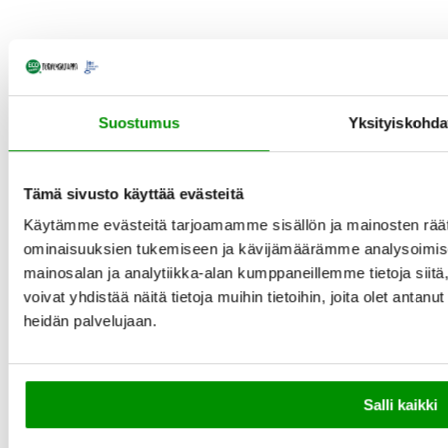
t
a
Suostumus
Yksityiskohda
Tämä sivusto käyttää evästeitä
Käytämme evästeitä tarjoamamme sisällön ja mainosten räät
ominaisuuksien tukemiseen ja kävijämäärämme analysoimise
mainosalan ja analytiikka-alan kumppaneillemme tietoja si
voivat yhdistää näitä tietoja muihin tietoihin, joita olet antanut 
heidän palvelujaan.
Salli kaikki