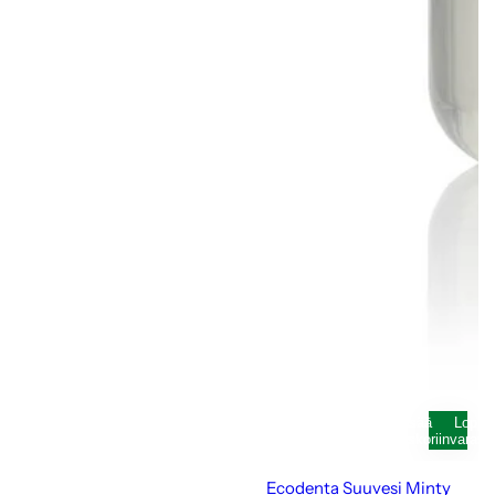
Lisää
Loppu
ostoskoriin
varast
Ecodenta Suuvesi Minty