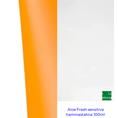
Lisää
Loppu
ostoskoriin
varast
Aloe Fresh sensitive
hammastahna 100ml