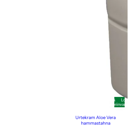
Lisää
Loppu
ostoskoriin
varast
Urtekram Aloe Vera
hammastahna