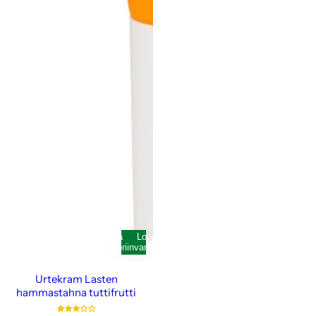
Lisää
Loppunut
ostoskoriin
varastosta
Urtekram Lasten
hammastahna tuttifrutti