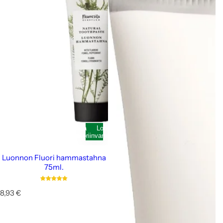
Lisää
Loppunut
ostoskoriin
varastosta
Luonnon Fluori hammastahna
75ml.
N
8,93 €
o
r
m