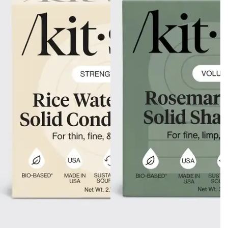
Gluteeniton ruokavalio
Urheilijan ruokavalio
Viljat
Lahjakortit