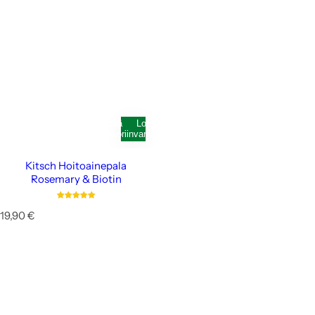
Lisää
Loppunut
ostoskoriin
varastosta
Kitsch Hoitoainepala
Rosemary & Biotin
N
19,90 €
o
r
m
a
a
l
i