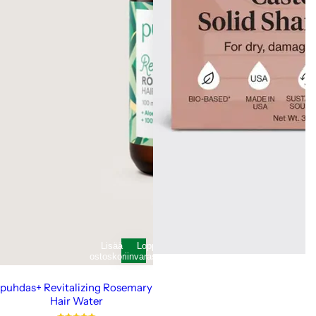
Lisää
Loppunut
ostoskoriin
varastosta
puhdas+ Revitalizing Rosemary
Hair Water