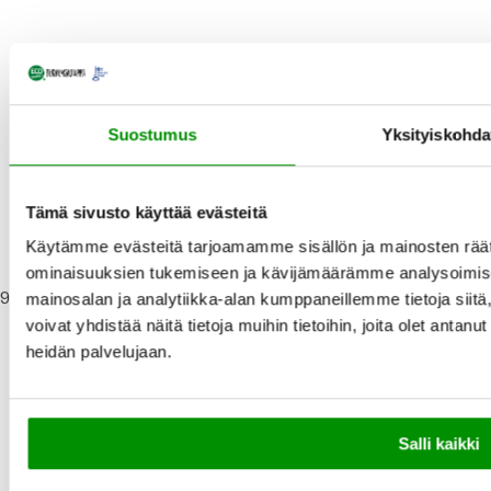
Suostumus
Yksityiskohda
Lisää
Loppunut
ostoskoriin
varastosta
Tämä sivusto käyttää evästeitä
Henna-kasvihiusväri,
kirkkaanpunainen 100g
Käytämme evästeitä tarjoamamme sisällön ja mainosten räät
ominaisuuksien tukemiseen ja kävijämäärämme analysoimise
N
9,14 €
mainosalan ja analytiikka-alan kumppaneillemme tietoja si
o
voivat yhdistää näitä tietoja muihin tietoihin, joita olet antanut 
r
heidän palvelujaan.
m
a
a
l
i
Salli kaikki
h
i