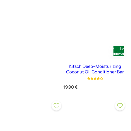
Lisää
Loppu
ostoskoriin
varast
Kitsch Deep-Moisturizing
Coconut Oil Conditioner Bar
N
19,90 €
o
r
m
a
a
l
i