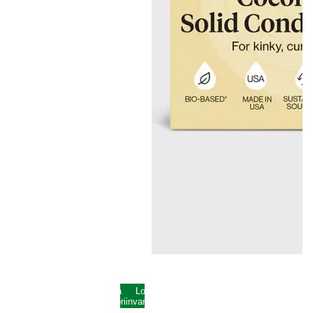
Lisää
Loppunut
ostoskoriin
varastosta