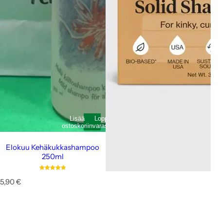
Lisää
Loppunut
ostoskoriin
varastosta
Elokuu Kehäkukkashampoo
250ml
N
5,90 €
o
r
m