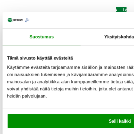
Lisää
Loppu
ostoskoriin
varast
Hair Volume™ 90tbl.
Suostumus
Yksityiskohda
M
N
63,20 €
79,00 €
y
o
y
r
Tämä sivusto käyttää evästeitä
n
m
-20%
t
a
Käytämme evästeitä tarjoamamme sisällön ja mainosten räät
i
a
ominaisuuksien tukemiseen ja kävijämäärämme analysoimise
h
l
mainosalan ja analytiikka-alan kumppaneillemme tietoja si
i
i
n
h
voivat yhdistää näitä tietoja muihin tietoihin, joita olet antanut 
t
i
heidän palvelujaan.
a
n
t
a
Salli kaikki