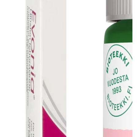
Gluteeniton ruokavalio
Urheilijan ruokavalio
Viljat
Lahjakortit