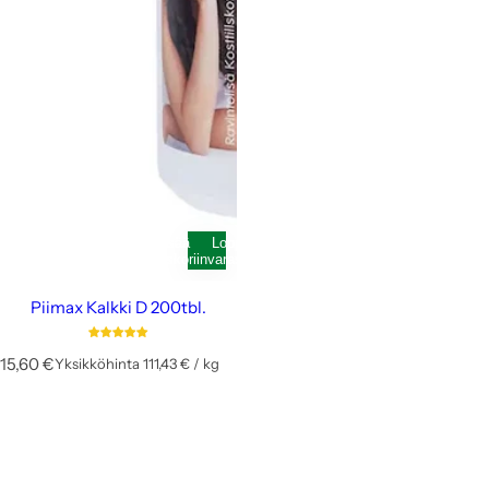
Lisää
Loppunut
ostoskoriin
varastosta
Piimax Kalkki D 200tbl.
N
15,60 €
Yksikköhinta
111,43 €
/
kg
p
o
e
r
r
m
a
a
l