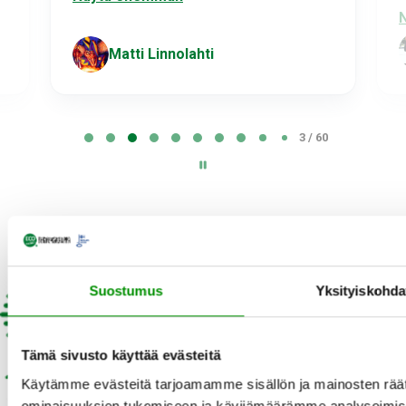
Näytä enemmän
Matti Linnolahti
Joensuu
P
3 / 60
a
g
e
3
Review widget
by
trustmary
o
f
6
Suostumus
Yksityiskohda
Nopea toimitus
0
Lähetetään 1-3 arkipäivässä
Tämä sivusto käyttää evästeitä
Kotimainen perheyritys
Käytämme evästeitä tarjoamamme sisällön ja mainosten räät
ominaisuuksien tukemiseen ja kävijämäärämme analysoimise