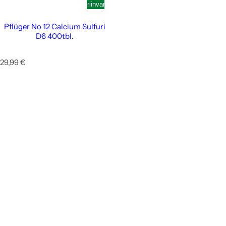
ostoskoriin
varastosta
Pflüger No 12 Calcium Sulfuri
D6 400tbl.
N
29,99 €
o
r
m
a
a
l
i
h
i
n
t
a