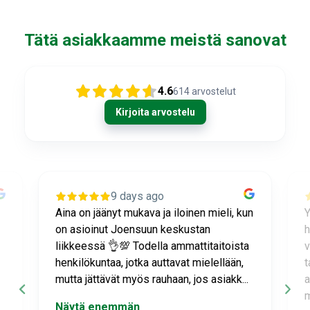
Tätä asiakkaamme meistä sanovat
4.6
614
arvostelut
Kirjoita arvostelu
9 days ago
n
Ystävällistä ja erittäin ammattitaitoista
L
henkilökuntaa, joka neuvoo ja osaa
t
vastata hankaliinkin kysymyksiin aina
J
tarvittaessa. Jos myyjä ei jotain
s
aivoitustani ymmärrä, hän ottaa asiasta
p
mahd. no...