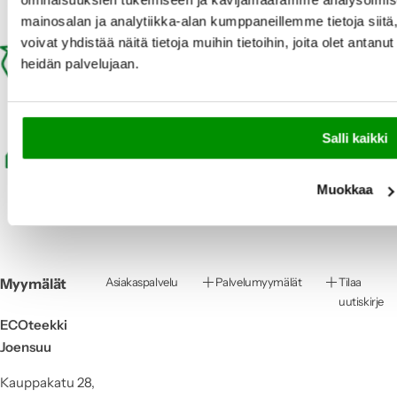
Perustettu 1986
mainosalan ja analytiikka-alan kumppaneillemme tietoja si
Kierrätetyt pakkaukset
voivat yhdistää näitä tietoja muihin tietoihin, joita olet antanut 
heidän palvelujaan.
Me teemme osamme
Osta netistä
Salli kaikki
Voit noutaa myös myymälästä
Muokkaa
Myymälät
Asiakaspalvelu
Palvelumyymälät
Tilaa
uutiskirje
ECOteekki
Joensuu
Kauppakatu 28,