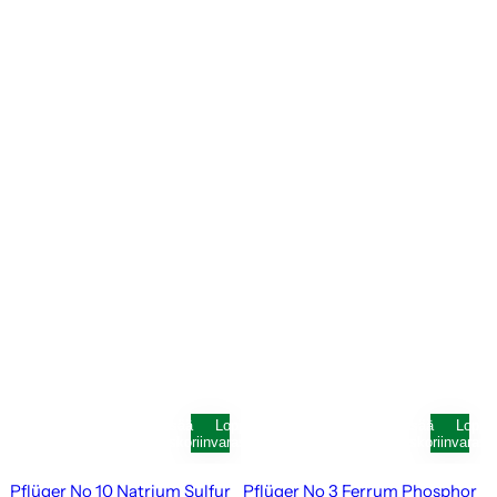
Lisää
Loppunut
Lisää
Loppu
ostoskoriin
varastosta
ostoskoriin
varast
Pflüger No 10 Natrium Sulfur
Pflüger No 3 Ferrum Phosphor