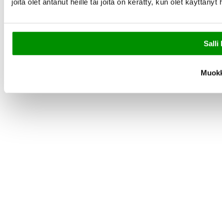
joita olet antanut heille tai joita on kerätty, kun olet käyttänyt
Salli 
Muok