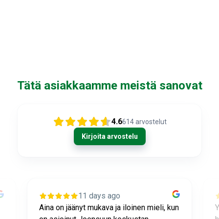
Tätä asiakkaamme meistä sanovat
4.6
614
arvostelut
Kirjoita arvostelu
11 days ago
n
Ystävällistä ja erittäin ammattitaitoista
L