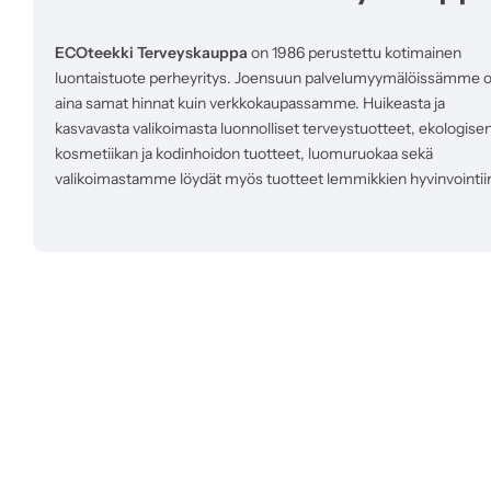
ECOteekki Terveyskauppa
on 1986 perustettu kotimainen
luontaistuote perheyritys. Joensuun palvelumyymälöissämme 
aina samat hinnat kuin verkkokaupassamme. Huikeasta ja
kasvavasta valikoimasta luonnolliset terveystuotteet, ekologise
kosmetiikan ja kodinhoidon tuotteet, luomuruokaa sekä
valikoimastamme löydät myös tuotteet lemmikkien hyvinvointii