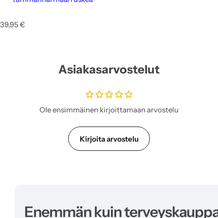
N
39,95 €
o
r
m
a
Asiakasarvostelut
a
l
i
h
i
Ole ensimmäinen kirjoittamaan arvostelu
n
t
a
Kirjoita arvostelu
Enemmän kuin terveyskaupp