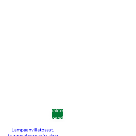
Valitse
vaihtoehdoista
Lampaanvillatossut,
tummanharmaa/ruskea