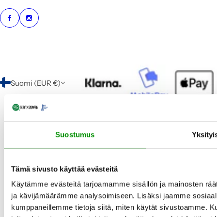
Suomi (EUR €)
Suostumus
Yksityi
Tämä sivusto käyttää evästeitä
Käytämme evästeitä tarjoamamme sisällön ja mainosten rää
ja kävijämäärämme analysoimiseen. Lisäksi jaamme sosiaali
kumppaneillemme tietoja siitä, miten käytät sivustoamme. Ku