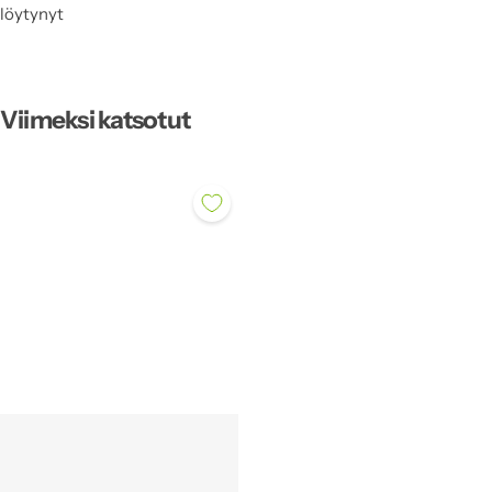
löytynyt
Viimeksi katsotut