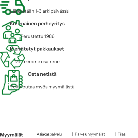
0
Lähetetään 1-3 arkipäivässä
Kotimainen perheyritys
Perustettu 1986
Kierrätetyt pakkaukset
Me teemme osamme
Osta netistä
Voit noutaa myös myymälästä
Myymälät
Asiakaspalvelu
Palvelumyymälät
Tilaa