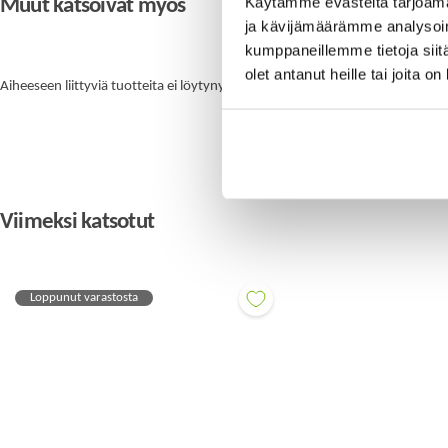
Käytämme evästeitä tarjoama
Muut katsoivat myös
ja kävijämäärämme analysoim
kumppaneillemme tietoja siitä
olet antanut heille tai joita o
Aiheeseen liittyviä tuotteita ei löytynyt
Viimeksi katsotut
Loppunut varastosta