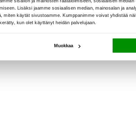
mme sisällön ja mainosten räätälöimiseen, sosiaalisen median
iseen. Lisäksi jaamme sosiaalisen median, mainosalan ja analy
, miten käytät sivustoamme. Kumppanimme voivat yhdistää näitä t
n kerätty, kun olet käyttänyt heidän palvelujaan.
Muokkaa