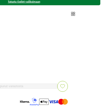
Tutustu Outlet-valikoimaan
punut varastosta