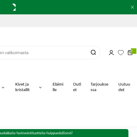
0
0
k
o
h
t
e
i
t
a
Kivet ja
Eläimi
Outl
Tarjoukse
Uutuu
kristallit
lle
et
ssa
det
aadukkaita hyvinvointituotteita huippuedullisesti!