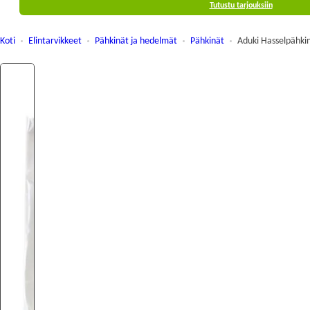
Tutustu tarjouksiin
Koti
Elintarvikkeet
Pähkinät ja hedelmät
Pähkinät
Aduki Hasselpähkin