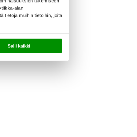
 ominaisuuksien tukemiseen
tiikka-alan
ietoja muihin tietoihin, joita
Salli kaikki