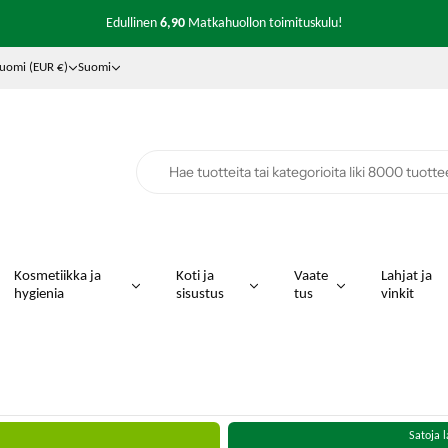
Edullinen
6,90
Matkahuollon toimituskulu!
Nopea toimitus varastotuotteissa!
uomi (EUR €)
Suomi
Kosmetiikka ja
Koti ja
Vaate
Lahjat ja
hygienia
sisustus
tus
vinkit
Satoja l