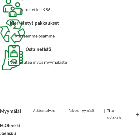
Perustettu 1986
Kierrätetyt pakkaukset
Me teemme osamme
Osta netistä
Voit noutaa myös myymälästä
Asiakaspalvelu
Palvelumyymälät
Tilaa
Myymälät
uutiskirje
ECOteekki
Joensuu