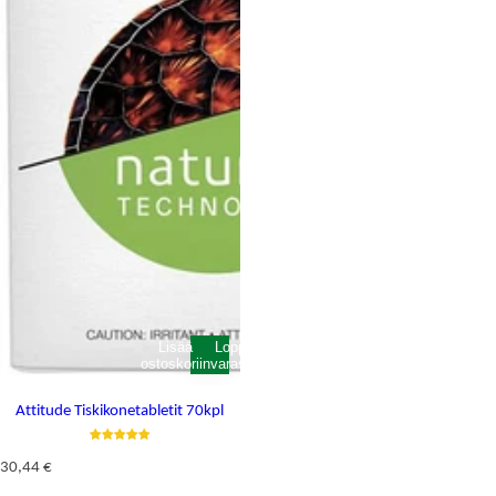
Lisää
Loppunut
ostoskoriin
varastosta
Attitude Tiskikonetabletit 70kpl
N
30,44 €
o