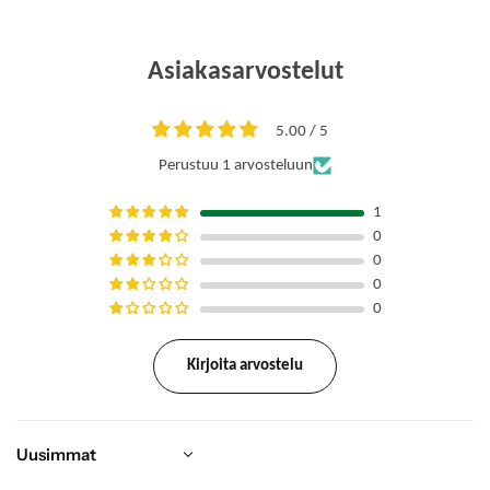
r
m
a
Asiakasarvostelut
a
l
i
h
5.00 / 5
i
Perustuu 1 arvosteluun
n
t
a
1
0
0
0
0
Kirjoita arvostelu
Sort by