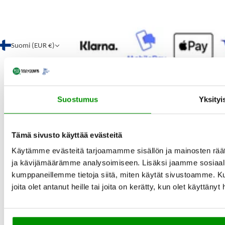
Suomi (EUR €)
Suostumus
Yksityi
Tämä sivusto käyttää evästeitä
Käytämme evästeitä tarjoamamme sisällön ja mainosten rää
ja kävijämäärämme analysoimiseen. Lisäksi jaamme sosiaali
kumppaneillemme tietoja siitä, miten käytät sivustoamme. Ku
joita olet antanut heille tai joita on kerätty, kun olet käyttänyt