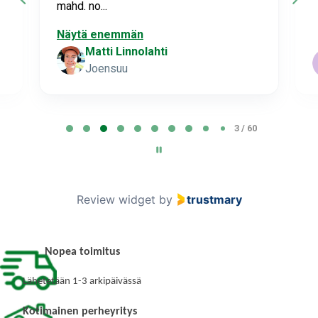
mahd. no...
Näytä enemmän
Matti Linnolahti
Joensuu
P
3 / 60
a
g
e
3
Review widget
by
trustmary
o
f
6
Nopea toimitus
0
Lähetetään 1-3 arkipäivässä
Kotimainen perheyritys