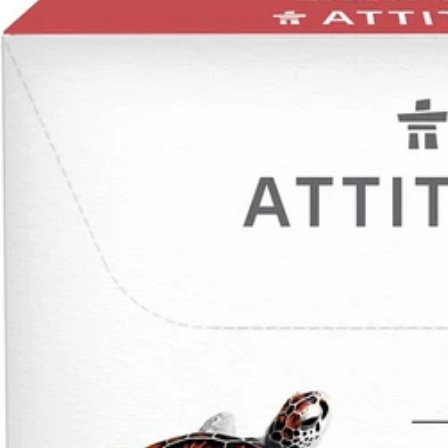
Gluteeniton ruokavalio
Urheilijan ruokavalio
Viljat
Lahjakortit