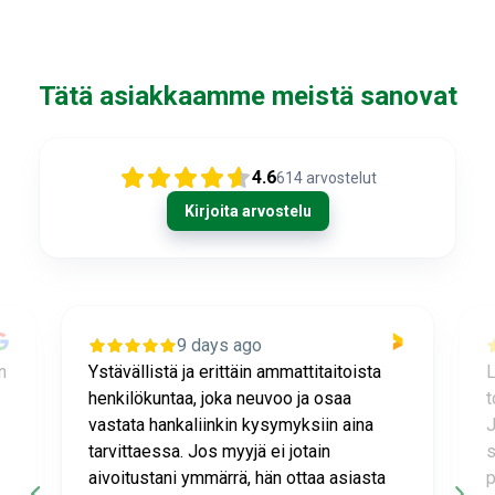
Tätä asiakkaamme meistä sanovat
4.6
614
arvostelut
Kirjoita arvostelu
9 days ago
n
Ystävällistä ja erittäin ammattitaitoista
L
henkilökuntaa, joka neuvoo ja osaa
t
vastata hankaliinkin kysymyksiin aina
J
tarvittaessa. Jos myyjä ei jotain
s
aivoitustani ymmärrä, hän ottaa asiasta
p