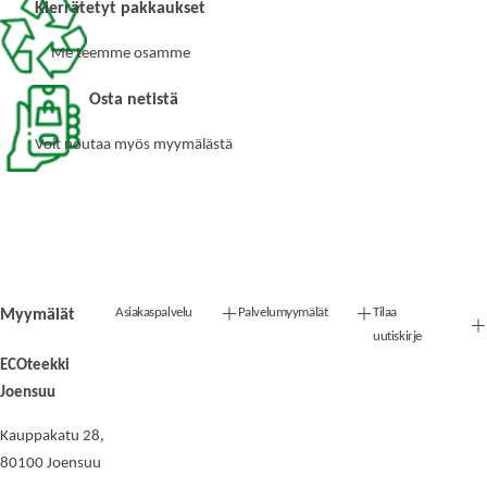
Kierrätetyt pakkaukset
Me teemme osamme
Osta netistä
Voit noutaa myös myymälästä
Asiakaspalvelu
Palvelumyymälät
Tilaa
Myymälät
uutiskirje
ECOteekki
Joensuu
Kauppakatu 28,
80100 Joensuu