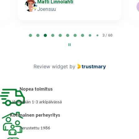
Matti Linnolahti
Joensuu
P
3 / 60
a
g
e
3
Review widget
by
trustmary
o
f
6
Nopea toimitus
0
Lähetetään 1-3 arkipäivässä
Kotimainen perheyritys
Perustettu 1986