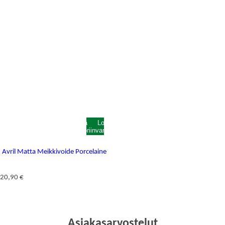
Lisää
Loppunut
ostoskoriin
varastosta
Avril Matta Meikkivoide Porcelaine
N
20,90 €
o
r
m
a
Asiakasarvostelut
a