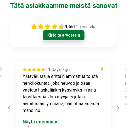
Tätä asiakkaamme meistä sanovat
4.6
614
arvostelut
Kirjoita arvostelu
11 days ago
n
Ystävällistä ja erittäin ammattitaitoista
L
henkilökuntaa, joka neuvoo ja osaa
t
vastata hankaliinkin kysymyksiin aina
J
tarvittaessa. Jos myyjä ei jotain
s
aivoitustani ymmärrä, hän ottaa asiasta
p
mahd. no...
Näytä enemmän