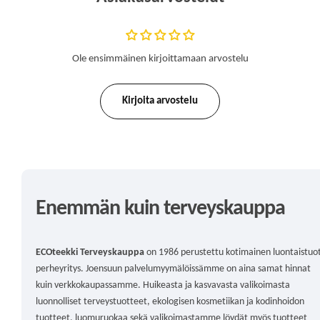
l
i
h
i
Ole ensimmäinen kirjoittamaan arvostelu
n
t
a
Kirjoita arvostelu
Enemmän kuin terveyskauppa
ECOteekki Terveyskauppa
on 1986 perustettu kotimainen luontaistuo
perheyritys. Joensuun palvelumyymälöissämme on aina samat hinnat
kuin verkkokaupassamme. Huikeasta ja kasvavasta valikoimasta
luonnolliset terveystuotteet, ekologisen kosmetiikan ja kodinhoidon
tuotteet, luomuruokaa sekä valikoimastamme löydät myös tuotteet