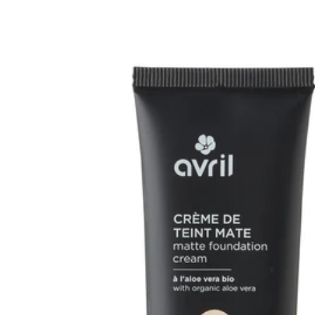
Gluteeniton ruokavalio
Urheilijan ruokavalio
Viljat
Lahjakortit