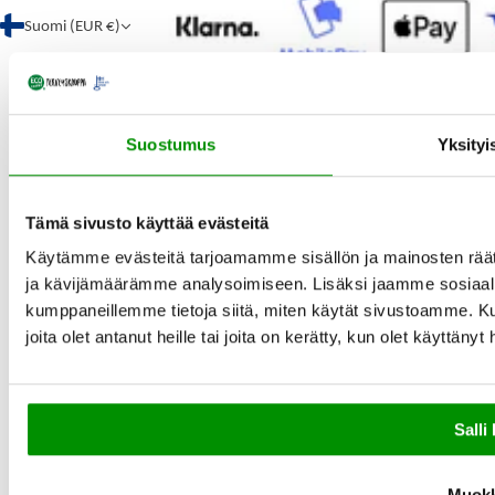
Suomi (EUR €)
Suostumus
Yksityi
Tämä sivusto käyttää evästeitä
Käytämme evästeitä tarjoamamme sisällön ja mainosten rää
ja kävijämäärämme analysoimiseen. Lisäksi jaamme sosiaali
kumppaneillemme tietoja siitä, miten käytät sivustoamme. Ku
joita olet antanut heille tai joita on kerätty, kun olet käyttänyt
Salli 
Muok