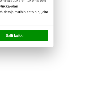
 ominaisuuksien tukemiseen
tiikka-alan
ietoja muihin tietoihin, joita
Salli kaikki