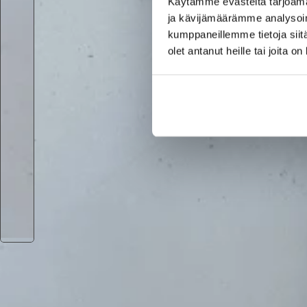
Käytämme evästeitä tarjoama
ja kävijämäärämme analysoim
kumppaneillemme tietoja siitä
olet antanut heille tai joita o