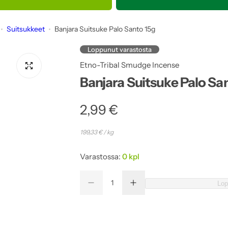
Suitsukkeet
Banjara Suitsuke Palo Santo 15g
Loppunut varastosta
Etno-Tribal Smudge Incense
Banjara Suitsuke Palo Sa
N
2,99 €
o
199,33 €
/ kg
r
Varastossa:
0 kpl
m
M
Lop
P
L
M
ä
i
i
a
ä
ä
e
s
n
ä
ä
r
e
ä
a
n
m
r
ä