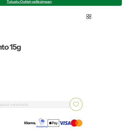
Tutustu Outlet-valikoimaan
nto 15g
punut varastosta