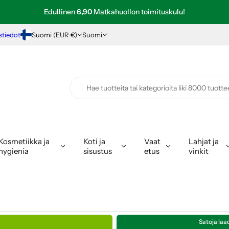
Arvostele ostamasi tuote ja saat 5€ arvoisen etusetelin!
Edullinen
6,90
Matkahuollon toimituskulu!
stiedot
Suomi (EUR €)
Suomi
Kosmetiikka ja
Koti ja
Vaat
Lahjat ja
hygienia
sisustus
etus
vinkit
Satoja laa