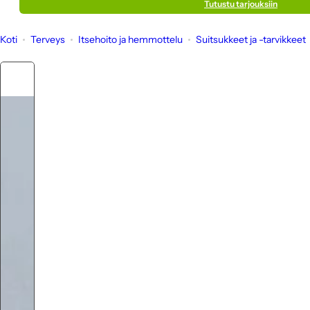
Tutustu tarjouksiin
Koti
Terveys
Itsehoito ja hemmottelu
Suitsukkeet ja -tarvikkeet