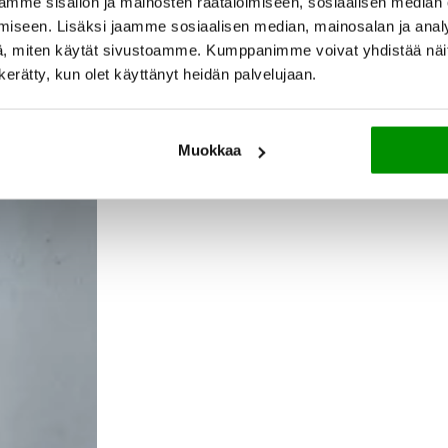
mme sisällön ja mainosten räätälöimiseen, sosiaalisen median
iseen. Lisäksi jaamme sosiaalisen median, mainosalan ja analy
, miten käytät sivustoamme. Kumppanimme voivat yhdistää näitä t
n kerätty, kun olet käyttänyt heidän palvelujaan.
Muokkaa