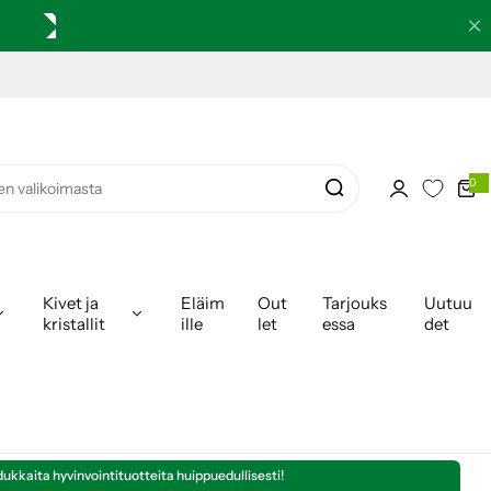
0
0
k
o
h
t
e
i
t
a
Kivet ja
Eläim
Out
Tarjouks
Uutuu
kristallit
ille
let
essa
det
dukkaita hyvinvointituotteita huippuedullisesti!