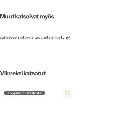
Muut katsoivat myös
Aiheeseen liittyviä tuotteita ei löytynyt
Viimeksi katsotut
Loppunut varastosta