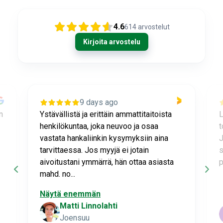
4.6
614
arvostelut
Kirjoita arvostelu
9 days ago
n
Ystävällistä ja erittäin ammattitaitoista
L
henkilökuntaa, joka neuvoo ja osaa
t
vastata hankaliinkin kysymyksiin aina
J
tarvittaessa. Jos myyjä ei jotain
s
aivoitustani ymmärrä, hän ottaa asiasta
p
mahd. no...
Näytä enemmän
Matti Linnolahti
Joensuu