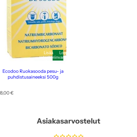
Lisää
Loppunut
ostoskoriin
varastosta
Ecodoo Ruokasooda pesu- ja
puhdistusaineeksi 500g
N
8,00 €
o
r
m
a
Asiakasarvostelut
a
l
i