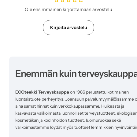
h
i
Ole ensimmäinen kirjoittamaan arvostelu
n
t
a
Kirjoita arvostelu
Enemmän kuin terveyskaupp
ECOteekki Terveyskauppa
on 1986 perustettu kotimainen
luontaistuote perheyritys. Joensuun palvelumyymälöissämme 
aina samat hinnat kuin verkkokaupassamme. Huikeasta ja
kasvavasta valikoimasta luonnolliset terveystuotteet, ekologise
kosmetiikan ja kodinhoidon tuotteet, luomuruokaa sekä
valikoimastamme löydät myös tuotteet lemmikkien hyvinvointii