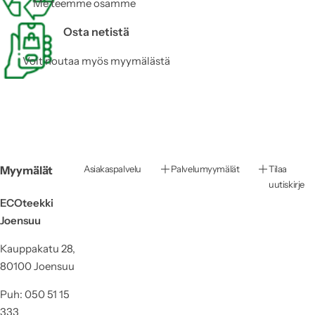
Me teemme osamme
Osta netistä
Voit noutaa myös myymälästä
Myymälät
Asiakaspalvelu
Palvelumyymälät
Tilaa
uutiskirje
ECOteekki
Joensuu
Kauppakatu 28,
80100 Joensuu
Puh: 050 51 15
333