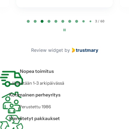
P
3 / 60
a
g
e
3
Review widget
by
trustmary
o
f
6
Nopea toimitus
0
Lähetetään 1-3 arkipäivässä
Kotimainen perheyritys
Perustettu 1986
Kierrätetyt pakkaukset