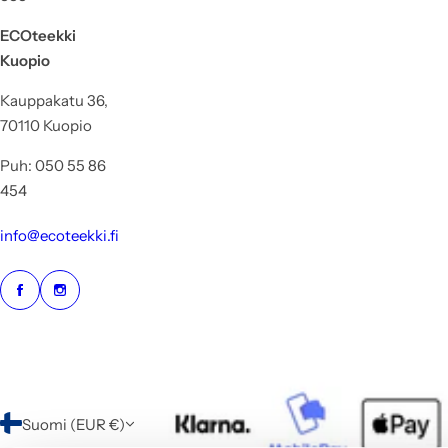
ECOteekki
Kuopio
Kauppakatu 36,
70110 Kuopio
Puh: 050 55 86
454
info@ecoteekki.fi
Suomi (EUR €)