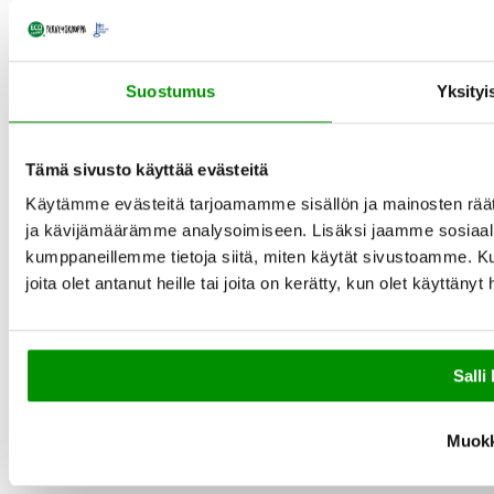
Suostumus
Yksityi
Tämä sivusto käyttää evästeitä
Käytämme evästeitä tarjoamamme sisällön ja mainosten rää
ja kävijämäärämme analysoimiseen. Lisäksi jaamme sosiaali
kumppaneillemme tietoja siitä, miten käytät sivustoamme. Ku
joita olet antanut heille tai joita on kerätty, kun olet käyttänyt
Salli 
Muok