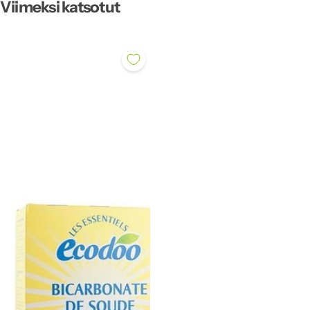
Viimeksi katsotut