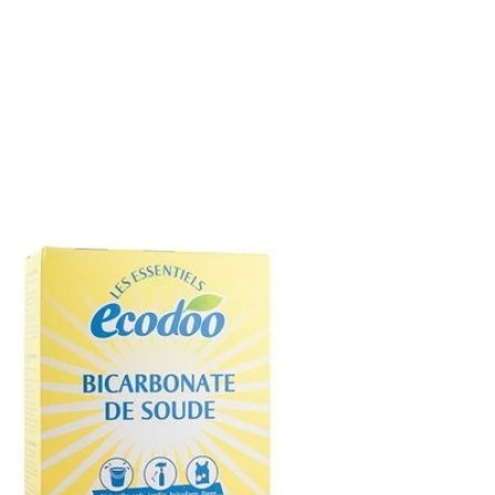
Gluteeniton ruokavalio
Urheilijan ruokavalio
Viljat
Lahjakortit