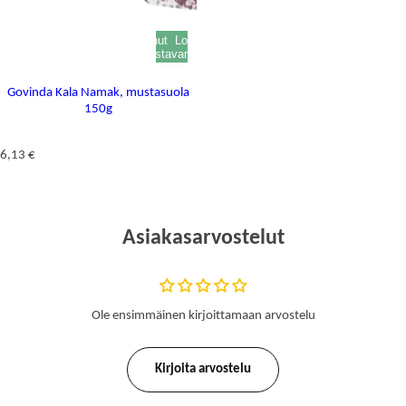
Loppunut
Loppunut
varastosta
varastosta
Govinda Kala Namak, mustasuola
150g
N
6,13 €
o
r
m
a
Asiakasarvostelut
a
l
i
h
i
Ole ensimmäinen kirjoittamaan arvostelu
n
t
a
Kirjoita arvostelu