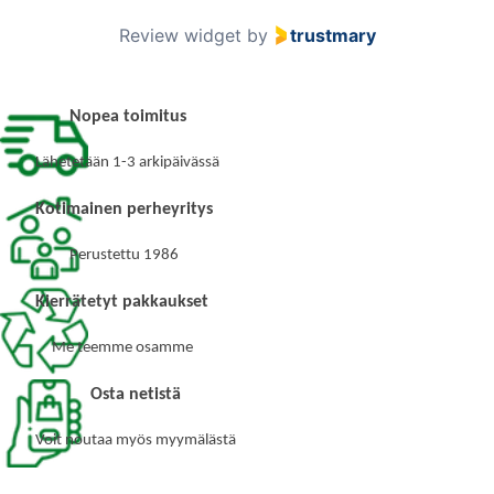
3
Review widget
by
trustmary
o
f
6
Nopea toimitus
0
Lähetetään 1-3 arkipäivässä
Kotimainen perheyritys
Perustettu 1986
Kierrätetyt pakkaukset
Me teemme osamme
Osta netistä
Voit noutaa myös myymälästä