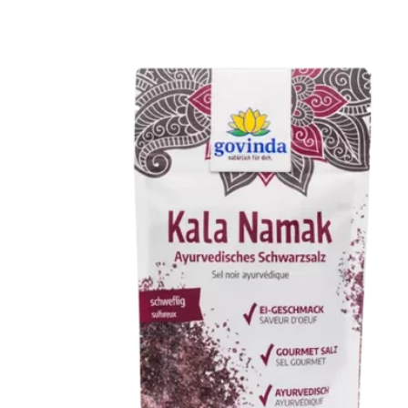
Gluteeniton ruokavalio
Urheilijan ruokavalio
Viljat
Lahjakortit