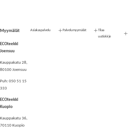
Asiakaspalvelu
Palvelumyymälät
Tilaa
Myymälät
uutiskirje
ECOteekki
Joensuu
Kauppakatu 28,
80100 Joensuu
Puh: 050 51 15
333
ECOteekki
Kuopio
Kauppakatu 36,
70110 Kuopio