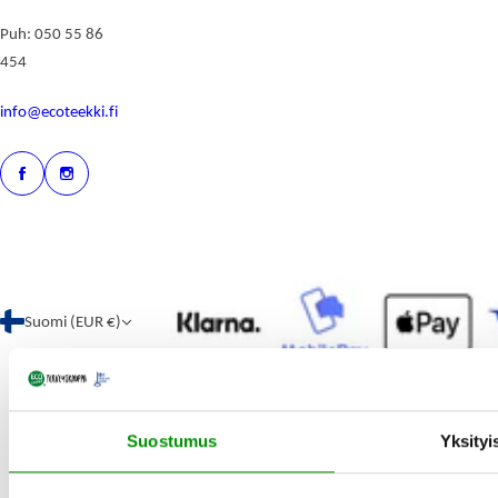
Puh: 050 55 86
454
info@ecoteekki.fi
Suomi (EUR €)
Suostumus
Yksityi