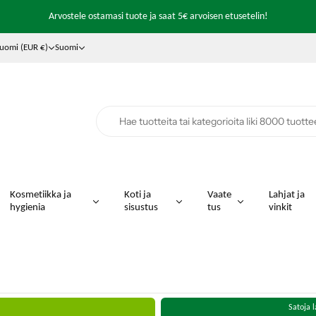
Ilmainen toimitus yli 99€ tilauksiin (varastokohtainen)
Arvostele ostamasi tuote ja saat 5€ arvoisen etusetelin!
Edullinen
6,90
Matkahuollon toimituskulu!
uomi (EUR €)
Suomi
Kosmetiikka ja
Koti ja
Vaate
Lahjat ja
hygienia
sisustus
tus
vinkit
Satoja l