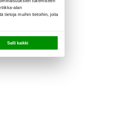
 ominaisuuksien tukemiseen
tiikka-alan
ietoja muihin tietoihin, joita
Salli kaikki