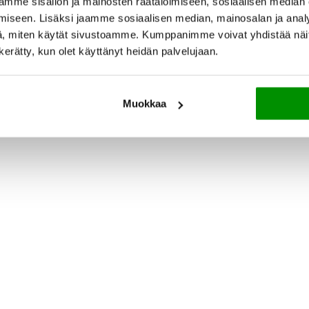
mme sisällön ja mainosten räätälöimiseen, sosiaalisen median
iseen. Lisäksi jaamme sosiaalisen median, mainosalan ja analy
, miten käytät sivustoamme. Kumppanimme voivat yhdistää näitä t
n kerätty, kun olet käyttänyt heidän palvelujaan.
Muokkaa