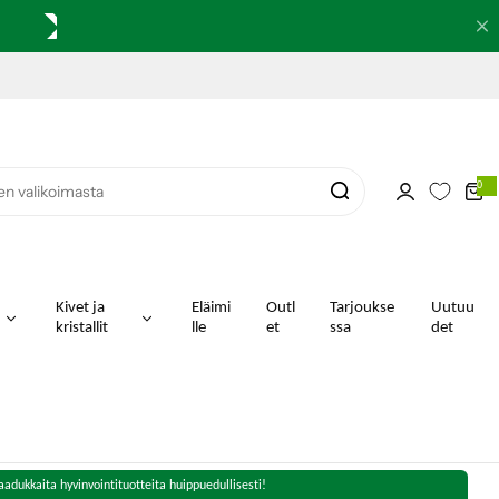
0
0
k
o
h
t
e
i
t
a
Kivet ja
Eläimi
Outl
Tarjoukse
Uutuu
kristallit
lle
et
ssa
det
aadukkaita hyvinvointituotteita huippuedullisesti!