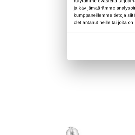
Käytämme evästeitä tarjoama
ja kävijämäärämme analysoim
kumppaneillemme tietoja siitä
olet antanut heille tai joita o