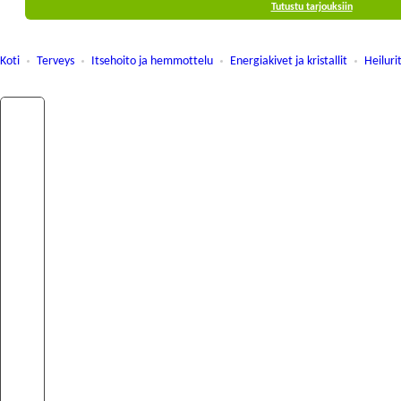
Tutustu tarjouksiin
Koti
Terveys
Itsehoito ja hemmottelu
Energiakivet ja kristallit
Heiluri