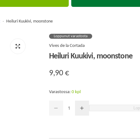
t
Heiluri Kuukivi, moonstone
Loppunut varastosta
Vives de la Cortada
Heiluri Kuukivi, moonstone
N
9,90 €
o
Varastossa:
0 kpl
r
M
Lop
P
L
M
ä
m
i
i
ä
e
s
ä
n
ä
a
ä
r
e
ä
n
m
r
ä
n
ä