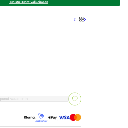
Tutustu Outlet-valikoimaan
punut varastosta