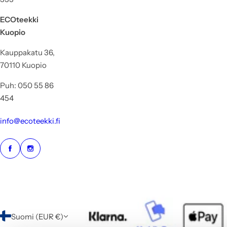
ECOteekki
Kuopio
Kauppakatu 36,
70110 Kuopio
Puh: 050 55 86
454
info@ecoteekki.fi
Suomi (EUR €)