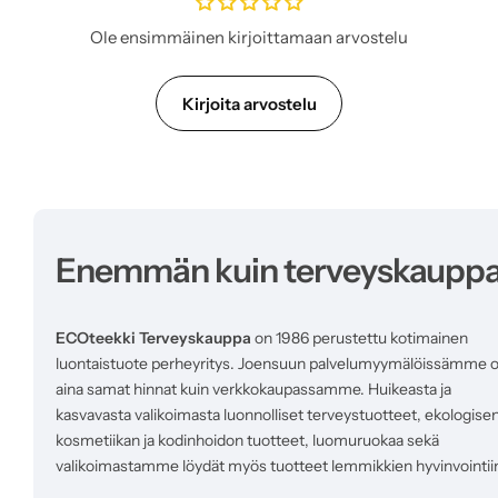
h
i
Ole ensimmäinen kirjoittamaan arvostelu
n
t
a
Kirjoita arvostelu
Enemmän kuin terveyskaupp
ECOteekki Terveyskauppa
on 1986 perustettu kotimainen
luontaistuote perheyritys. Joensuun palvelumyymälöissämme 
aina samat hinnat kuin verkkokaupassamme. Huikeasta ja
kasvavasta valikoimasta luonnolliset terveystuotteet, ekologise
kosmetiikan ja kodinhoidon tuotteet, luomuruokaa sekä
valikoimastamme löydät myös tuotteet lemmikkien hyvinvointii