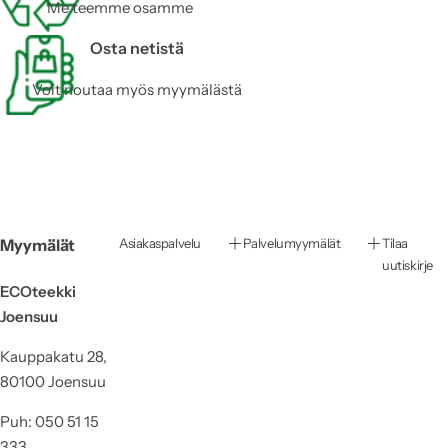
Me teemme osamme
Osta netistä
Voit noutaa myös myymälästä
Myymälät
Asiakaspalvelu
Palvelumyymälät
Tilaa
uutiskirje
ECOteekki
Joensuu
Kauppakatu 28,
80100 Joensuu
Puh: 050 51 15
333