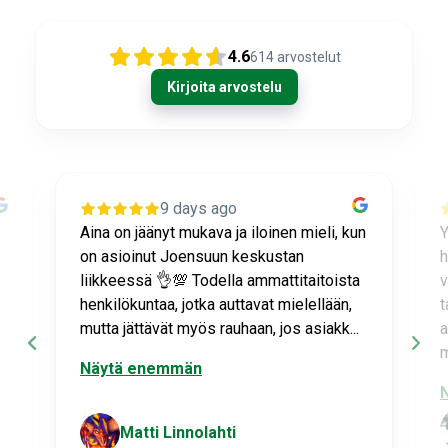
4.6
614
arvostelut
Kirjoita arvostelu
9 days ago
n
Ystävällistä ja erittäin ammattitaitoista
L
henkilökuntaa, joka neuvoo ja osaa
t
vastata hankaliinkin kysymyksiin aina
J
tarvittaessa. Jos myyjä ei jotain
s
aivoitustani ymmärrä, hän ottaa asiasta
p
mahd. no...
Näytä enemmän
Matti Linnolahti
Joensuu