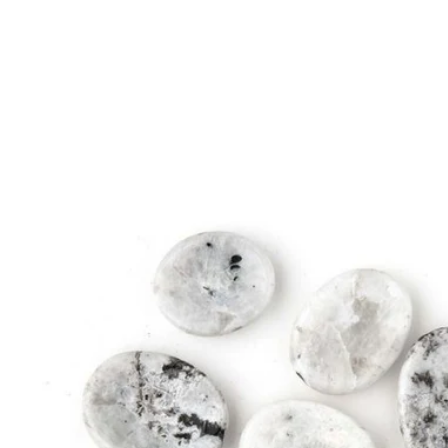
Gluteeniton ruokavalio
Urheilijan ruokavalio
Viljat
Lahjakortit