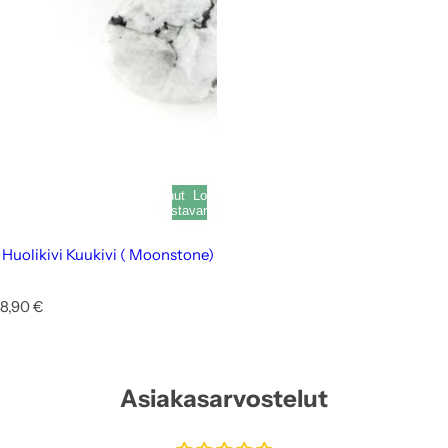
Loppunut
Loppunut
varastosta
varastosta
Huolikivi Kuukivi ( Moonstone)
N
8,90 €
o
r
m
a
Asiakasarvostelut
a
l
i