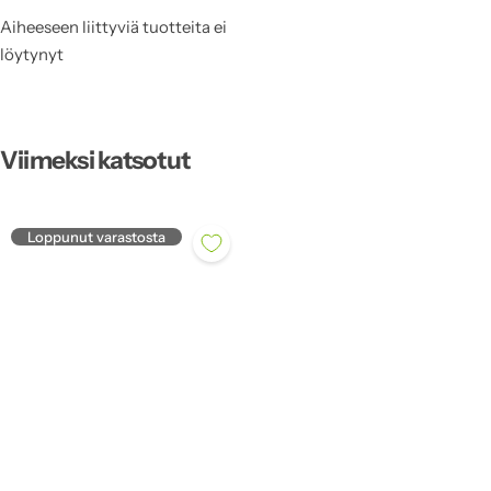
Aiheeseen liittyviä tuotteita ei
löytynyt
Viimeksi katsotut
Loppunut varastosta