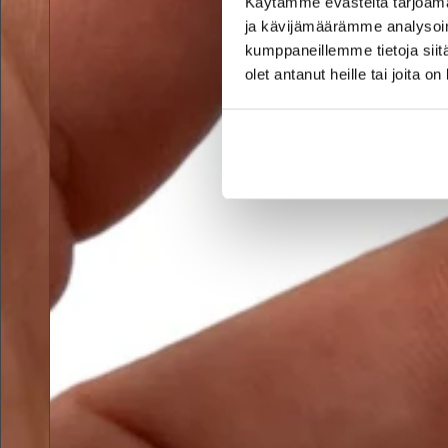
Käytämme evästeitä tarjoama
ja kävijämäärämme analysoim
kumppaneillemme tietoja siitä
olet antanut heille tai joita o