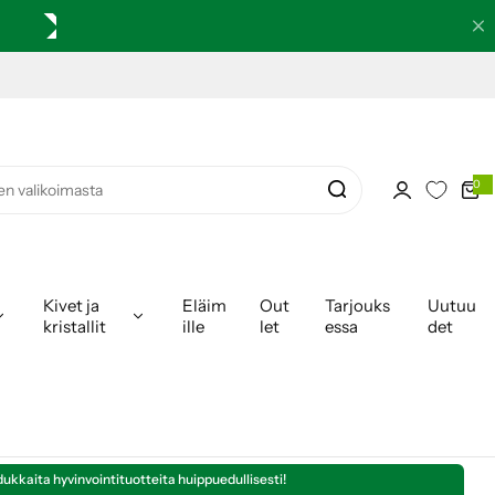
0
0
k
o
h
t
e
i
t
a
Kivet ja
Eläim
Out
Tarjouks
Uutuu
kristallit
ille
let
essa
det
dukkaita hyvinvointituotteita huippuedullisesti!