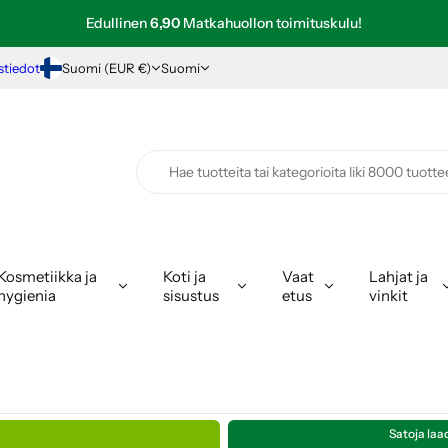
Edullinen
6,90
Matkahuollon toimituskulu!
Nopea toimitus varastotuotteissa!
stiedot
Suomi (EUR €)
Suomi
Kosmetiikka ja
Koti ja
Vaat
Lahjat ja
hygienia
sisustus
etus
vinkit
Satoja laa