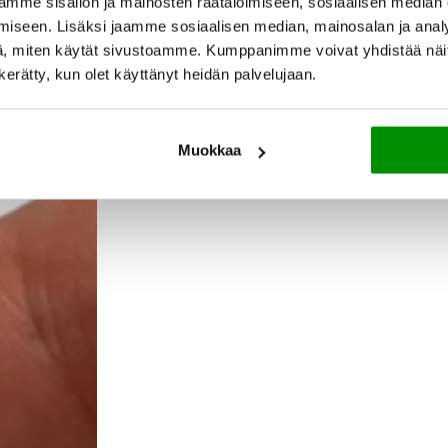
mme sisällön ja mainosten räätälöimiseen, sosiaalisen median
iseen. Lisäksi jaamme sosiaalisen median, mainosalan ja analy
, miten käytät sivustoamme. Kumppanimme voivat yhdistää näitä t
n kerätty, kun olet käyttänyt heidän palvelujaan.
Muokkaa