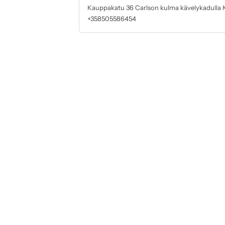
t
a
Kauppakatu 36 Carlson kulma kävelykadulla 
s
r
+358505586454
i
t
s
i