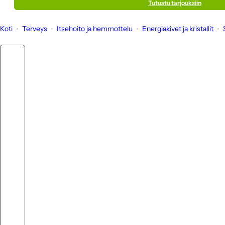
Tutustu tarjouksiin
Koti
Terveys
Itsehoito ja hemmottelu
Energiakivet ja kristallit