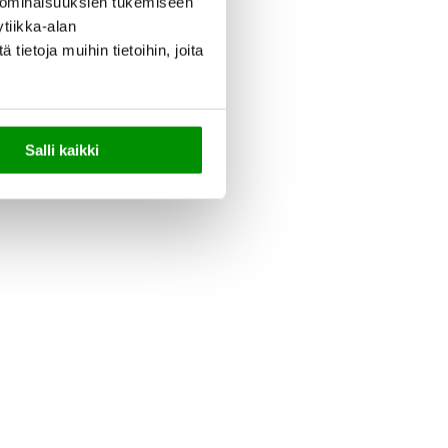
 ominaisuuksien tukemiseen
tiikka-alan
ietoja muihin tietoihin, joita
Salli kaikki