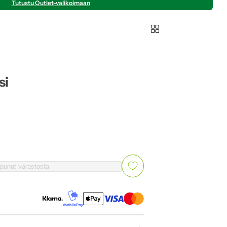
Tutustu Outlet-valikoimaan
si
punut varastosta