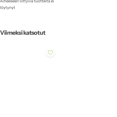
Aiheeseen liittyviä tuotteita ei
löytynyt
Viimeksi katsotut