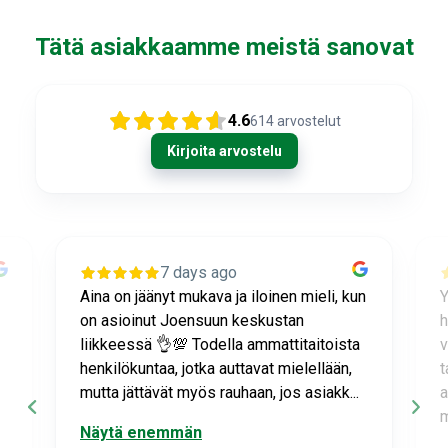
Tätä asiakkaamme meistä sanovat
4.6
614
arvostelut
Kirjoita arvostelu
7 days ago
n
Ystävällistä ja erittäin ammattitaitoista
L
henkilökuntaa, joka neuvoo ja osaa
t
vastata hankaliinkin kysymyksiin aina
J
tarvittaessa. Jos myyjä ei jotain
s
aivoitustani ymmärrä, hän ottaa asiasta
p
mahd. no...