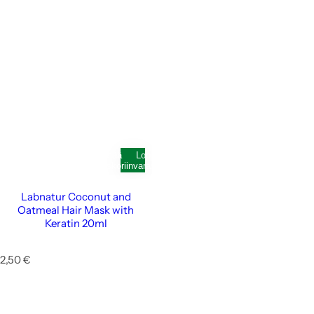
Lisää
Loppunut
ostoskoriin
varastosta
Labnatur Coconut and
Oatmeal Hair Mask with
Keratin 20ml
N
2,50 €
o
r
m
a