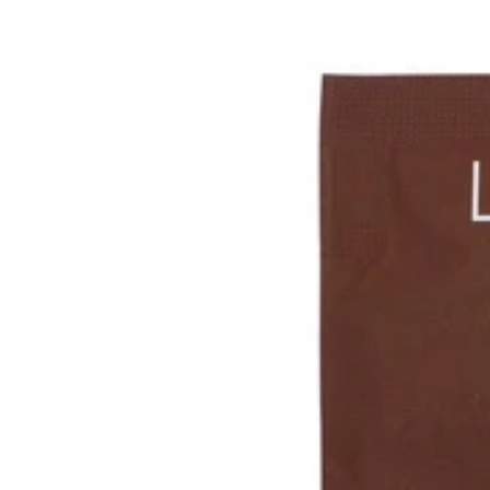
Gluteeniton ruokavalio
Urheilijan ruokavalio
Viljat
Lahjakortit