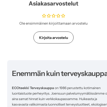
Asiakasarvostelut
a
l
i
h
i
Ole ensimmäinen kirjoittamaan arvostelu
n
t
a
Kirjoita arvostelu
Enemmän kuin terveyskaupp
ECOteekki Terveyskauppa
on 1986 perustettu kotimainen
luontaistuote perheyritys. Joensuun palvelumyymälöissämme 
aina samat hinnat kuin verkkokaupassamme. Huikeasta ja
kasvavasta valikoimasta luonnolliset terveystuotteet, ekologise