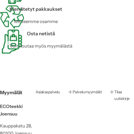
Kierrätetyt pakkaukset
Me teemme osamme
Osta netistä
Voit noutaa myös myymälästä
Myymälät
Asiakaspalvelu
Palvelumyymälät
Tilaa
uutiskirje
ECOteekki
Joensuu
Kauppakatu 28,
80100 Joensuu