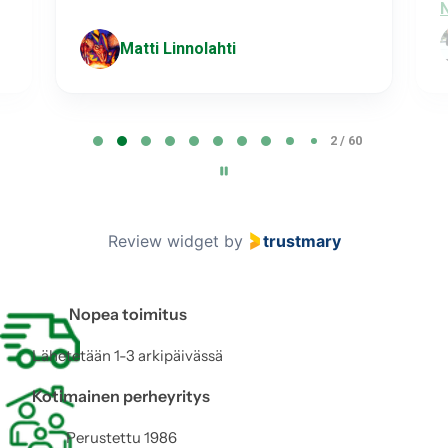
Näytä enemmän
Matti Linnolahti
Joensuu
P
3 / 60
a
g
e
3
Review widget
by
trustmary
o
f
6
Nopea toimitus
0
Lähetetään 1-3 arkipäivässä
Kotimainen perheyritys
Perustettu 1986