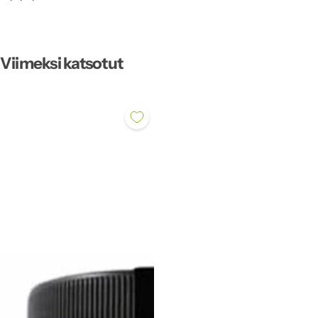
Viimeksi katsotut