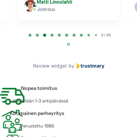
Matti Linnolahti
Joensuu
P
3 / 60
a
g
e
3
Review widget
by
trustmary
o
f
6
Nopea toimitus
0
Lähetetään 1-3 arkipäivässä
Kotimainen perheyritys
Perustettu 1986