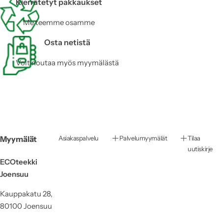
Kierrätetyt pakkaukset
Me teemme osamme
Osta netistä
Voit noutaa myös myymälästä
Myymälät
Asiakaspalvelu
Palvelumyymälät
Tilaa
uutiskirje
ECOteekki
Joensuu
Kauppakatu 28,
80100 Joensuu