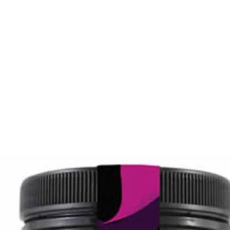
Gluteeniton ruokavalio
Urheilijan ruokavalio
Viljat
Lahjakortit