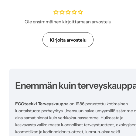
l
i
h
i
Ole ensimmäinen kirjoittamaan arvostelu
n
t
a
Kirjoita arvostelu
Enemmän kuin terveyskaupp
ECOteekki Terveyskauppa
on 1986 perustettu kotimainen
luontaistuote perheyritys. Joensuun palvelumyymälöissämme 
aina samat hinnat kuin verkkokaupassamme. Huikeasta ja
kasvavasta valikoimasta luonnolliset terveystuotteet, ekologise
kosmetiikan ja kodinhoidon tuotteet, luomuruokaa sekä