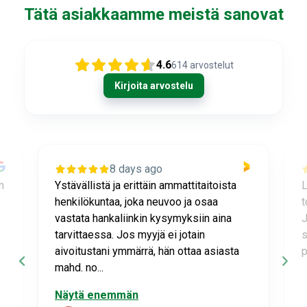
Tätä asiakkaamme meistä sanovat
4.6
614
arvostelut
Kirjoita arvostelu
8 days ago
n
Ystävällistä ja erittäin ammattitaitoista
L
henkilökuntaa, joka neuvoo ja osaa
t
vastata hankaliinkin kysymyksiin aina
J
tarvittaessa. Jos myyjä ei jotain
s
aivoitustani ymmärrä, hän ottaa asiasta
p
mahd. no...
Näytä enemmän