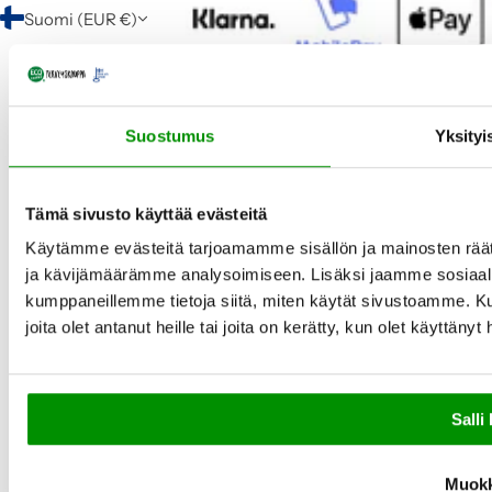
Suomi (EUR €)
Suostumus
Yksityi
Tämä sivusto käyttää evästeitä
Käytämme evästeitä tarjoamamme sisällön ja mainosten rää
ja kävijämäärämme analysoimiseen. Lisäksi jaamme sosiaali
kumppaneillemme tietoja siitä, miten käytät sivustoamme. Ku
joita olet antanut heille tai joita on kerätty, kun olet käyttänyt
Salli 
Muok