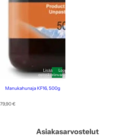
Lisää
Loppunut
ostoskoriin
varastosta
Manukahunaja KF16, 500g
N
79,90 €
o
r
m
a
Asiakasarvostelut
a