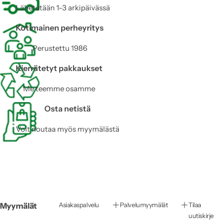
Lähetetään 1-3 arkipäivässä
Kotimainen perheyritys
Perustettu 1986
Kierrätetyt pakkaukset
Me teemme osamme
Osta netistä
Voit noutaa myös myymälästä
Myymälät
Asiakaspalvelu
Palvelumyymälät
Tilaa
uutiskirje