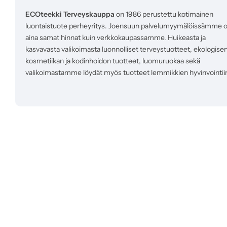
ECOteekki Terveyskauppa
on 1986 perustettu kotimainen
luontaistuote perheyritys. Joensuun palvelumyymälöissämme 
aina samat hinnat kuin verkkokaupassamme. Huikeasta ja
kasvavasta valikoimasta luonnolliset terveystuotteet, ekologise
kosmetiikan ja kodinhoidon tuotteet, luomuruokaa sekä
valikoimastamme löydät myös tuotteet lemmikkien hyvinvointii