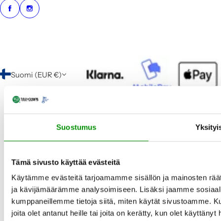
Suomi (EUR €)
Suostumus
Yksityi
Tämä sivusto käyttää evästeitä
Käytämme evästeitä tarjoamamme sisällön ja mainosten rää
ja kävijämäärämme analysoimiseen. Lisäksi jaamme sosiaali
kumppaneillemme tietoja siitä, miten käytät sivustoamme. Ku
joita olet antanut heille tai joita on kerätty, kun olet käyttänyt