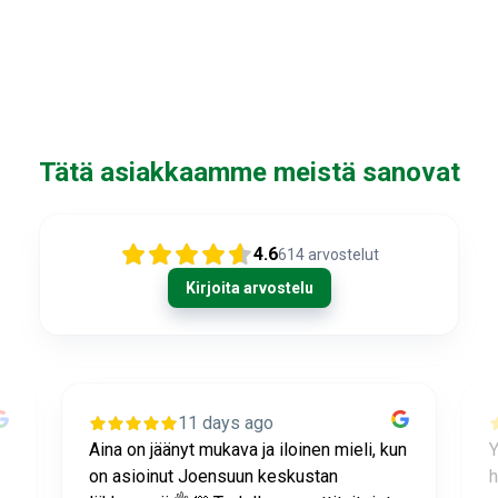
Tätä asiakkaamme meistä sanovat
4.6
614
arvostelut
Kirjoita arvostelu
11 days ago
n
Ystävällistä ja erittäin ammattitaitoista
L
henkilökuntaa, joka neuvoo ja osaa
t