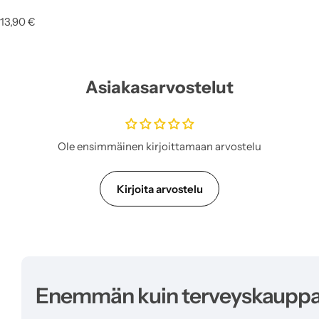
N
13,90 €
o
r
m
a
Asiakasarvostelut
a
l
i
h
i
Ole ensimmäinen kirjoittamaan arvostelu
n
t
a
Kirjoita arvostelu
Enemmän kuin terveyskaupp