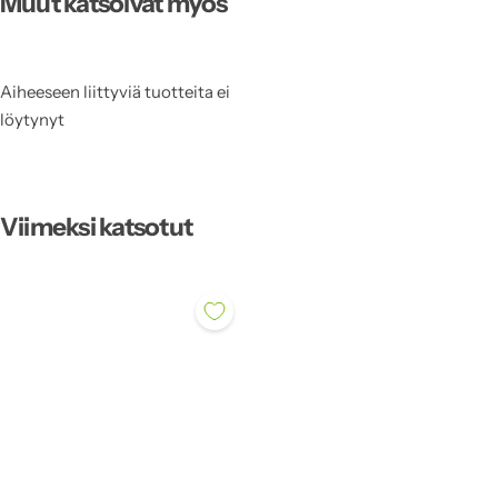
Muut katsoivat myös
Aiheeseen liittyviä tuotteita ei
löytynyt
Viimeksi katsotut