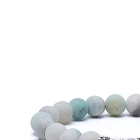
Gluteeniton ruokavalio
Urheilijan ruokavalio
Viljat
Lahjakortit