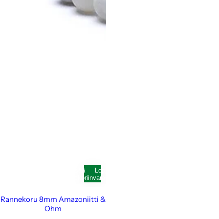
Lisää
Loppunut
ostoskoriin
varastosta
Rannekoru 8mm Amazoniitti &
Ohm