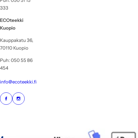
Puh: 050 51 15
333
ECOteekki
Kuopio
Kauppakatu 36,
70110 Kuopio
Puh: 050 55 86
454
info@ecoteekki.fi