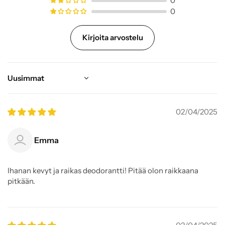
0
0
Kirjoita arvostelu
Sort by
02/04/2025
Emma
Ihanan kevyt ja raikas deodorantti! Pitää olon raikkaana
pitkään.