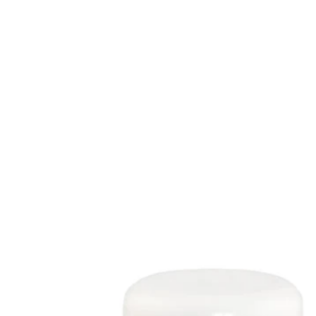
Gluteeniton ruokavalio
Urheilijan ruokavalio
Viljat
Lahjakortit