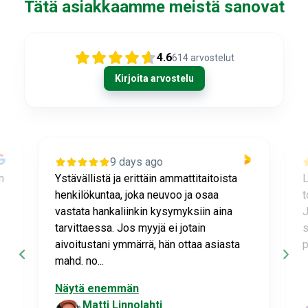
Tätä asiakkaamme meistä sanovat
4.6
614
arvostelut
Kirjoita arvostelu
9 days ago
n
Ystävällistä ja erittäin ammattitaitoista
L
henkilökuntaa, joka neuvoo ja osaa
t
vastata hankaliinkin kysymyksiin aina
J
tarvittaessa. Jos myyjä ei jotain
s
aivoitustani ymmärrä, hän ottaa asiasta
p
mahd. no...
Näytä enemmän
Matti Linnolahti