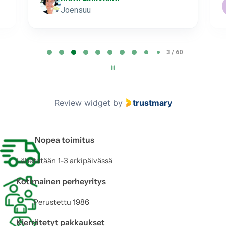
Joensuu
P
3 / 60
a
g
e
3
Review widget
by
trustmary
o
f
6
Nopea toimitus
0
Lähetetään 1-3 arkipäivässä
Kotimainen perheyritys
Perustettu 1986
Kierrätetyt pakkaukset