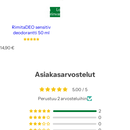
Lisää
Loppunut
ostoskoriin
varastosta
RimitaDEO sensitiv
deodorantti 50 ml
N
14,90 €
o
r
m
a
Asiakasarvostelut
a
l
i
5.00 / 5
h
i
Perustuu 2 arvosteluihin
n
t
2
a
0
0