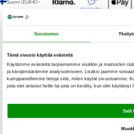
Suomi (EUR €)
Suostumus
Yksityi
Tämä sivusto käyttää evästeitä
Käytämme evästeitä tarjoamamme sisällön ja mainosten rää
ja kävijämäärämme analysoimiseen. Lisäksi jaamme sosiaali
kumppaneillemme tietoja siitä, miten käytät sivustoamme. Ku
joita olet antanut heille tai joita on kerätty, kun olet käyttänyt
Salli 
Muok