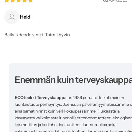
02/04/2025
Heidi
Raikas deodorantti. Toimii hyvin.
Enemmän kuin terveyskaupp
ECOteekki Terveyskauppa
on 1986 perustettu kotimainen
luontaistuote perheyritys. Joensuun palvelumyymälöissämme 
aina samat hinnat kuin verkkokaupassamme. Huikeasta ja
kasvavasta valikoimasta luonnolliset terveystuotteet, ekologise
kosmetiikan ja kodinhoidon tuotteet, luomuruokaa sekä
valikoimastamme löydät myös tuotteet lemmikkien hyvinvointii