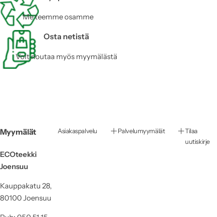
Me teemme osamme
Osta netistä
Voit noutaa myös myymälästä
Myymälät
Asiakaspalvelu
Palvelumyymälät
Tilaa
uutiskirje
ECOteekki
Joensuu
Kauppakatu 28,
80100 Joensuu