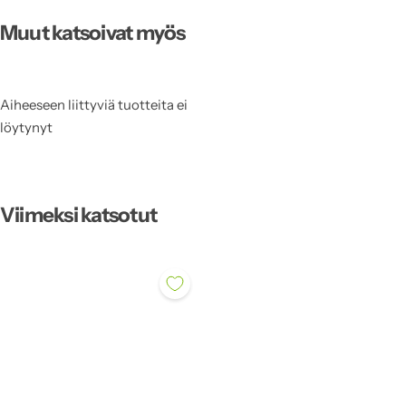
Muut katsoivat myös
Aiheeseen liittyviä tuotteita ei
löytynyt
Viimeksi katsotut