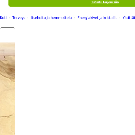
Tutustu tarjouksiin
Koti
Terveys
Itsehoito ja hemmottelu
Energiakivet ja kristallit
Yksittä