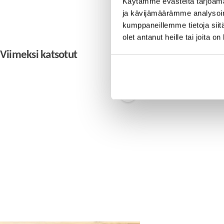
Käytämme evästeitä tarjoama
ja kävijämäärämme analysoim
kumppaneillemme tietoja siitä
olet antanut heille tai joita o
Viimeksi katsotut