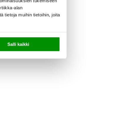
 ominaisuuksien tukemiseen
tiikka-alan
ietoja muihin tietoihin, joita
Salli kaikki