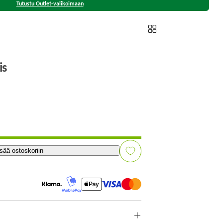
Tutustu Outlet-valikoimaan
is
isää ostoskoriin