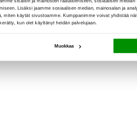
mme sisällön ja mainosten räätälöimiseen, sosiaalisen median
iseen. Lisäksi jaamme sosiaalisen median, mainosalan ja analy
, miten käytät sivustoamme. Kumppanimme voivat yhdistää näitä t
n kerätty, kun olet käyttänyt heidän palvelujaan.
Muokkaa