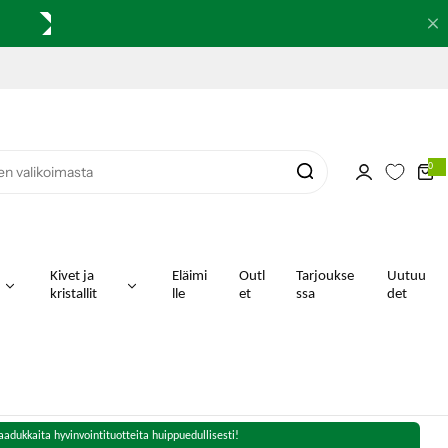
0
0
k
o
h
t
e
i
t
a
Kivet ja
Eläimi
Outl
Tarjoukse
Uutuu
kristallit
lle
et
ssa
det
aadukkaita hyvinvointituotteita huippuedullisesti!