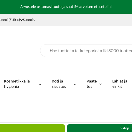
Ilmainen toimitus yli 99€ tilauksiin (varastokohtainen)
Arvostele ostamasi tuote ja saat 5€ arvoisen etusetelin!
Edullinen
6,90
Matkahuollon toimituskulu!
uomi (EUR €)
Suomi
Kosmetiikka ja
Koti ja
Vaate
Lahjat ja
hygienia
sisustus
tus
vinkit
Satoja l