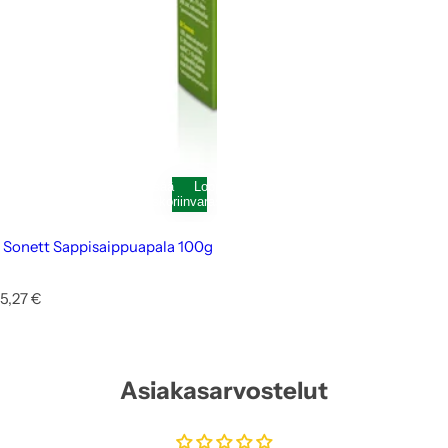
Lisää
Loppunut
ostoskoriin
varastosta
Sonett Sappisaippuapala 100g
N
5,27 €
o
r
m
a
Asiakasarvostelut
a
l
i