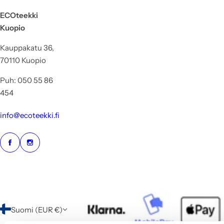
ECOteekki
Kuopio
Kauppakatu 36,
70110 Kuopio
Puh: 050 55 86
454
info@ecoteekki.fi
Suomi (EUR €)