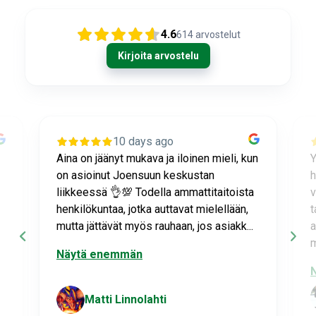
4.6
614
arvostelut
Kirjoita arvostelu
10 days ago
n
Ystävällistä ja erittäin ammattitaitoista
L
henkilökuntaa, joka neuvoo ja osaa
t
vastata hankaliinkin kysymyksiin aina
J
tarvittaessa. Jos myyjä ei jotain
s
aivoitustani ymmärrä, hän ottaa asiasta
p
mahd. no...
Näytä enemmän
Matti Linnolahti
Joensuu