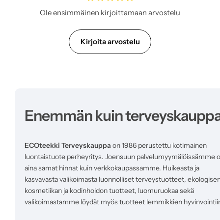
h
i
Ole ensimmäinen kirjoittamaan arvostelu
n
t
a
Kirjoita arvostelu
Enemmän kuin terveyskaupp
ECOteekki Terveyskauppa
on 1986 perustettu kotimainen
luontaistuote perheyritys. Joensuun palvelumyymälöissämme 
aina samat hinnat kuin verkkokaupassamme. Huikeasta ja
kasvavasta valikoimasta luonnolliset terveystuotteet, ekologise
kosmetiikan ja kodinhoidon tuotteet, luomuruokaa sekä
valikoimastamme löydät myös tuotteet lemmikkien hyvinvointii