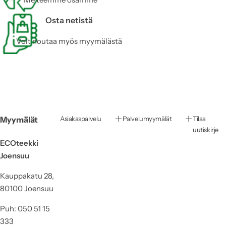
Osta netistä
Voit noutaa myös myymälästä
Myymälät
Asiakaspalvelu
Palvelumyymälät
Tilaa
uutiskirje
ECOteekki
Joensuu
Kauppakatu 28,
80100 Joensuu
Puh: 050 51 15
333