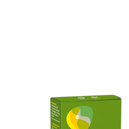
Gluteeniton ruokavalio
Urheilijan ruokavalio
Viljat
Lahjakortit